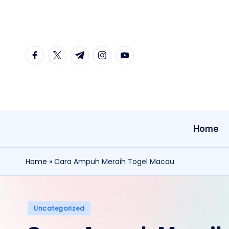
Skip
to
facebook.com
twitter.com
t.me
instagram.com
youtube.com
content
Home
Home
»
Cara Ampuh Meraih Togel Macau
Posted
Uncategorized
in