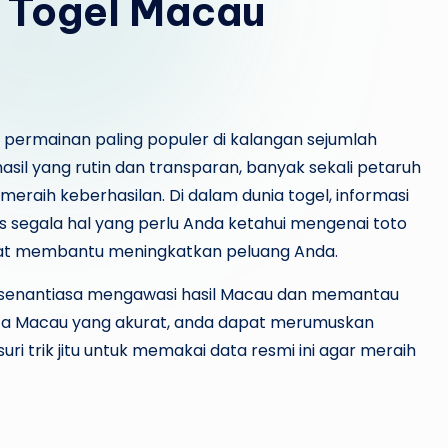
 Togel Macau
ermainan paling populer di kalangan sejumlah
hasil yang rutin dan transparan, banyak sekali petaruh
eraih keberhasilan. Di dalam dunia togel, informasi
as segala hal yang perlu Anda ketahui mengenai toto
apat membantu meningkatkan peluang Anda.
 senantiasa mengawasi hasil Macau dan memantau
s data Macau yang akurat, anda dapat merumuskan
ri trik jitu untuk memakai data resmi ini agar meraih