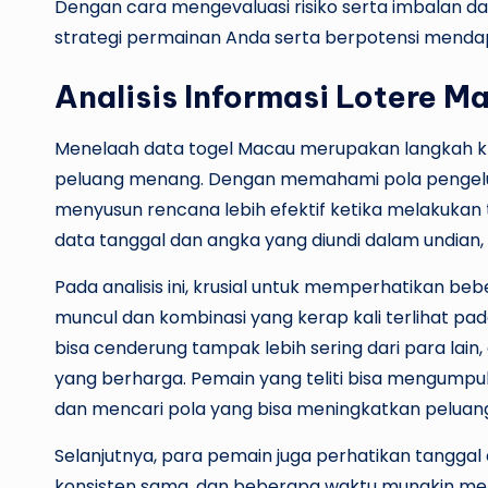
Dengan cara mengevaluasi risiko serta imbalan dar
strategi permainan Anda serta berpotensi mendap
Analisis Informasi Lotere M
Menelaah data togel Macau merupakan langkah k
peluang menang. Dengan memahami pola pengelu
menyusun rencana lebih efektif ketika melakukan t
data tanggal dan angka yang diundi dalam undian, 
Pada analisis ini, krusial untuk memperhatikan b
muncul dan kombinasi yang kerap kali terlihat pad
bisa cenderung tampak lebih sering dari para lai
yang berharga. Pemain yang teliti bisa mengumpu
dan mencari pola yang bisa meningkatkan peluan
Selanjutnya, para pemain juga perhatikan tanggal
konsisten sama, dan beberapa waktu mungkin menu