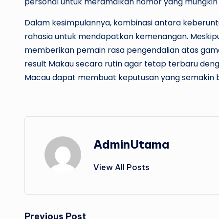
personal untuk meramalkan nomor yang mungkin 
Dalam kesimpulannya, kombinasi antara keberuntun
rahasia untuk mendapatkan kemenangan. Meskipu
memberikan pemain rasa pengendalian atas game 
result Makau secara rutin agar tetap terbaru deng
Macau dapat membuat keputusan yang semakin be
AdminUtama
View All Posts
Previous Post