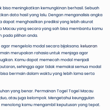
k bisa meningkatkan kemungkinan berhasil. Sebuah
kan data hasil yang lalu. Dengan menganalisis angka
a dapat menghasilkan prediksi yang lebih akurat
a Macau yang secara yang sah bisa membantu kamu
 pada pilihan anda.
 agar mengelola modal secara bijaksana.
keluaran
rmain merupakan rahasia untuk menjaga agar
rugikan. Kamu dapat memecah modal menjadi
putaran, sehingga agar tidak memakai semua modal
 bisa bermain dalam waktu yang lebih lama serta
taruhan yang benar. Permainan Togel Togel Macau
e, duo, atau juga kelompok. Mengetahui keunggulan
at menolong kamu mengambil keputusan yang tepat.