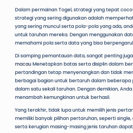
Dalam permainan Togel, strategi yang tepat coco
strategi yang sering digunakan adalah memperhati
yang sering muncul serta pola-pola yang ada, and
untuk taruhan mereka. Dengan menggunakan dat
memahami pola serta data yang bisa berpengaruh
Di samping pemantauan data, sangat penting juga
macau
Menetapkan batas serta disiplin dalam be
pertandingan tetap menyenangkan dan tidak me
berbagai bagian untuk bertaruh dalam beberapa 
dalam satu sekali taruhan. Dengan demikian, Anda
menambah kemungkinan untuk berhasil.
Yang terakhir, tidak lupa untuk memilih jenis per
memiliki banyak pilihan pertaruhan, seperti singl
serta kerugian masing-masing jenis taruhan dap