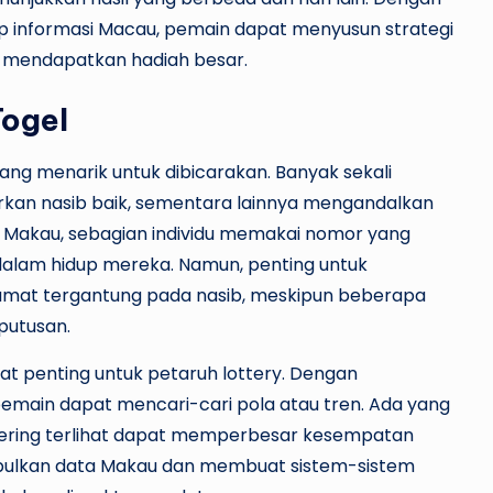
ap informasi Macau, pemain dapat menyusun strategi
g mendapatkan hadiah besar.
ogel
ang menarik untuk dibicarakan. Banyak sekali
kan nasib baik, sementara lainnya mengandalkan
ery Makau, sebagian individu memakai nomor yang
 dalam hidup mereka. Namun, penting untuk
mat tergantung pada nasib, meskipun beberapa
putusan.
at penting untuk petaruh lottery. Dengan
 pemain dapat mencari-cari pola atau tren. Ada yang
ering terlihat dapat memperbesar kesempatan
mpulkan data Makau dan membuat sistem-sistem