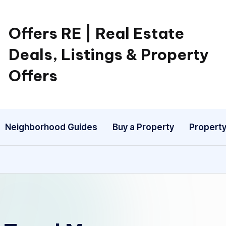
Offers RE | Real Estate
Deals, Listings & Property
Offers
Neighborhood Guides
Buy a Property
Property