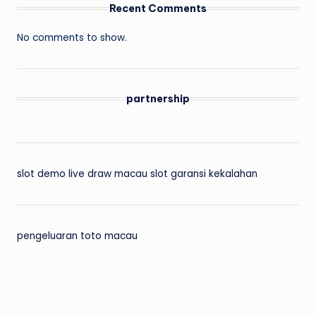
Recent Comments
No comments to show.
partnership
slot demo
live draw macau
slot garansi kekalahan
pengeluaran toto macau