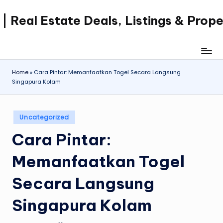
 | Real Estate Deals, Listings & Prope
Skip
to
content
Home
»
Cara Pintar: Memanfaatkan Togel Secara Langsung
Singapura Kolam
Posted
Uncategorized
in
Cara Pintar:
Memanfaatkan Togel
Secara Langsung
Singapura Kolam