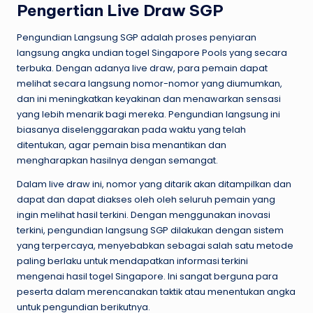
Pengertian Live Draw SGP
Pengundian Langsung SGP adalah proses penyiaran
langsung angka undian togel Singapore Pools yang secara
terbuka. Dengan adanya live draw, para pemain dapat
melihat secara langsung nomor-nomor yang diumumkan,
dan ini meningkatkan keyakinan dan menawarkan sensasi
yang lebih menarik bagi mereka. Pengundian langsung ini
biasanya diselenggarakan pada waktu yang telah
ditentukan, agar pemain bisa menantikan dan
mengharapkan hasilnya dengan semangat.
Dalam live draw ini, nomor yang ditarik akan ditampilkan dan
dapat dan dapat diakses oleh oleh seluruh pemain yang
ingin melihat hasil terkini. Dengan menggunakan inovasi
terkini, pengundian langsung SGP dilakukan dengan sistem
yang terpercaya, menyebabkan sebagai salah satu metode
paling berlaku untuk mendapatkan informasi terkini
mengenai hasil togel Singapore. Ini sangat berguna para
peserta dalam merencanakan taktik atau menentukan angka
untuk pengundian berikutnya.