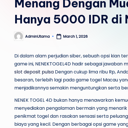
Menang Dengan Mu
Hanya 5000 IDR d
AdminUtama
March 1, 2026
Posted
by
Di dalam alam perjudian siber, sebuah opsi kian t
game ini, NENEKTOGEL4D hadir sebagai jawaban
slot deposit pulsa
Dengan cukup lima ribu Rp, And
besaran, terlebih lagi pada game togel Macau yan
menjadikannya semakin menguntungkan serta ber
NENEK TOGEL 4D bukan hanya menawarkan kemudah
menyediakan pengalaman bermain yang menarik 
penikmat togel dan rasakan sensasi serta pelua
biaya yang kecil. Dengan berbagai opsi game yan