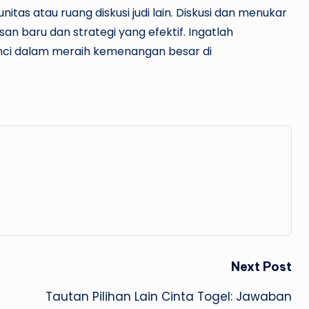
itas atau ruang diskusi judi lain. Diskusi dan menukar
 baru dan strategi yang efektif. Ingatlah
ci dalam meraih kemenangan besar di
Next Post
Tautan Pilihan Lain Cinta Togel: Jawaban