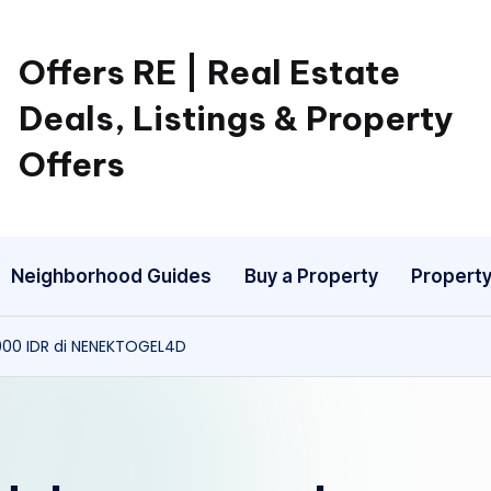
Offers RE | Real Estate
Deals, Listings & Property
Offers
Neighborhood Guides
Buy a Property
Property
0 IDR di NENEKTOGEL4D