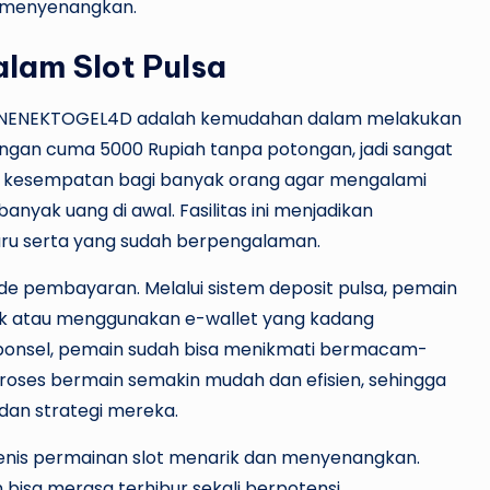
 menyenangkan.
alam Slot Pulsa
ada NENEKTOGEL4D adalah kemudahan dalam melakukan
ngan cuma 5000 Rupiah tanpa potongan, jadi sangat
an kesempatan bagi banyak orang agar mengalami
yak uang di awal. Fasilitas ini menjadikan
ru serta yang sudah berpengalaman.
e pembayaran. Melalui sistem deposit pulsa, pemain
nk atau menggunakan e-wallet yang kadang
 ponsel, pemain sudah bisa menikmati bermacam-
roses bermain semakin mudah dan efisien, sehingga
dan strategi mereka.
enis permainan slot menarik dan menyenangkan.
bisa merasa terhibur sekali berpotensi