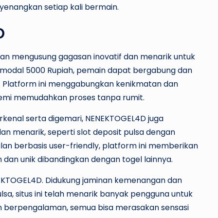
enangkan setiap kali bermain.
D
an mengusung gagasan inovatif dan menarik untuk
modal 5000 Rupiah, pemain dapat bergabung dan
 Platform ini menggabungkan kenikmatan dan
demi memudahkan proses tanpa rumit.
erkenal serta digemari, NENEKTOGEL4D juga
n menarik, seperti slot deposit pulsa dengan
an berbasis user-friendly, platform ini memberikan
an unik dibandingkan dengan togel lainnya.
NEKTOGEL4D. Didukung jaminan kemenangan dan
sa, situs ini telah menarik banyak pengguna untuk
 berpengalaman, semua bisa merasakan sensasi