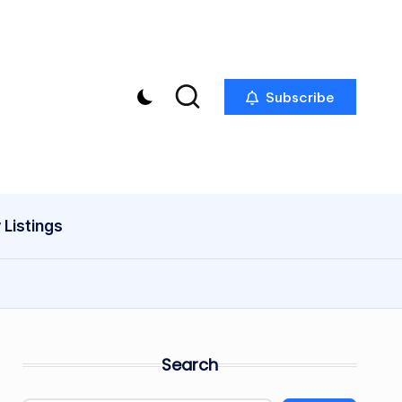
Subscribe
 Listings
Search