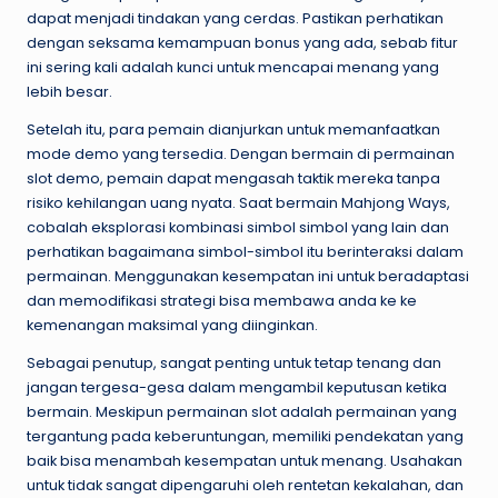
dapat menjadi tindakan yang cerdas. Pastikan perhatikan
dengan seksama kemampuan bonus yang ada, sebab fitur
ini sering kali adalah kunci untuk mencapai menang yang
lebih besar.
Setelah itu, para pemain dianjurkan untuk memanfaatkan
mode demo yang tersedia. Dengan bermain di permainan
slot demo, pemain dapat mengasah taktik mereka tanpa
risiko kehilangan uang nyata. Saat bermain Mahjong Ways,
cobalah eksplorasi kombinasi simbol simbol yang lain dan
perhatikan bagaimana simbol-simbol itu berinteraksi dalam
permainan. Menggunakan kesempatan ini untuk beradaptasi
dan memodifikasi strategi bisa membawa anda ke ke
kemenangan maksimal yang diinginkan.
Sebagai penutup, sangat penting untuk tetap tenang dan
jangan tergesa-gesa dalam mengambil keputusan ketika
bermain. Meskipun permainan slot adalah permainan yang
tergantung pada keberuntungan, memiliki pendekatan yang
baik bisa menambah kesempatan untuk menang. Usahakan
untuk tidak sangat dipengaruhi oleh rentetan kekalahan, dan