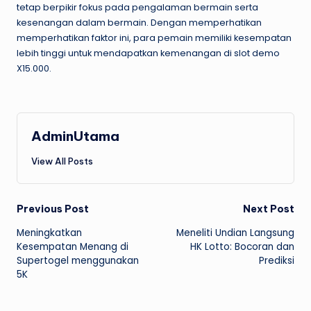
tetap berpikir fokus pada pengalaman bermain serta
kesenangan dalam bermain. Dengan memperhatikan
memperhatikan faktor ini, para pemain memiliki kesempatan
lebih tinggi untuk mendapatkan kemenangan di slot demo
X15.000.
AdminUtama
View All Posts
Post
Previous Post
Next Post
Meningkatkan
Meneliti Undian Langsung
navigation
Kesempatan Menang di
HK Lotto: Bocoran dan
Supertogel menggunakan
Prediksi
5K