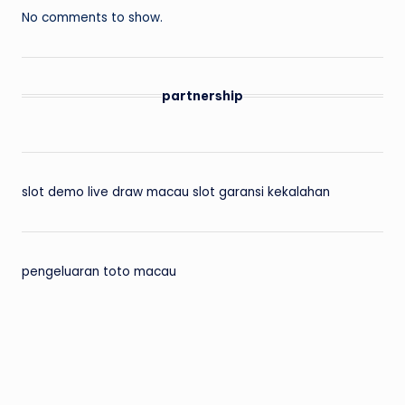
No comments to show.
partnership
slot demo
live draw macau
slot garansi kekalahan
pengeluaran toto macau