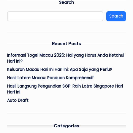
Search
Search
Recent Posts
Informasi Togel Macau 2026: Hal yang Harus Anda Ketahui
Hari Ini?
Keluaran Macau Hari Ini Hari Ini: Apa Saja yang Perlu?
Hasil Lotere Macau: Panduan Komprehensif
Hasil Langsung Pengundian SGP: Raih Lotre Singapore Hari
Hari Ini
Auto Draft
Categories