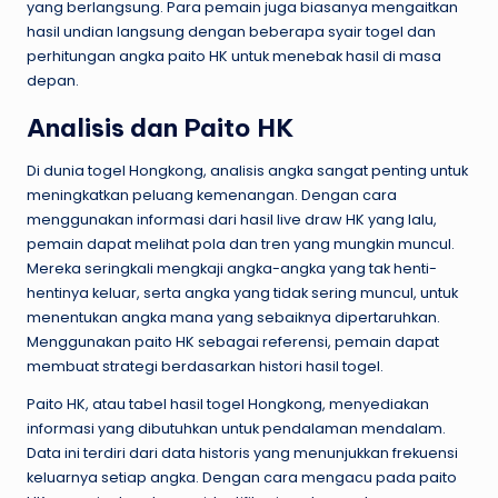
yang berlangsung. Para pemain juga biasanya mengaitkan
hasil undian langsung dengan beberapa syair togel dan
perhitungan angka paito HK untuk menebak hasil di masa
depan.
Analisis dan Paito HK
Di dunia togel Hongkong, analisis angka sangat penting untuk
meningkatkan peluang kemenangan. Dengan cara
menggunakan informasi dari hasil live draw HK yang lalu,
pemain dapat melihat pola dan tren yang mungkin muncul.
Mereka seringkali mengkaji angka-angka yang tak henti-
hentinya keluar, serta angka yang tidak sering muncul, untuk
menentukan angka mana yang sebaiknya dipertaruhkan.
Menggunakan paito HK sebagai referensi, pemain dapat
membuat strategi berdasarkan histori hasil togel.
Paito HK, atau tabel hasil togel Hongkong, menyediakan
informasi yang dibutuhkan untuk pendalaman mendalam.
Data ini terdiri dari data historis yang menunjukkan frekuensi
keluarnya setiap angka. Dengan cara mengacu pada paito