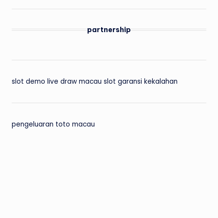
partnership
slot demo
live draw macau
slot garansi kekalahan
pengeluaran toto macau