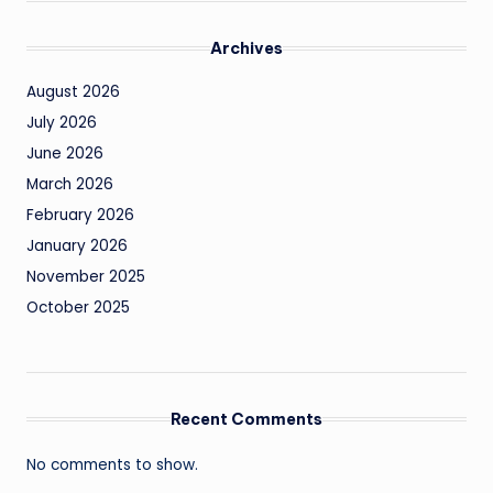
Archives
August 2026
July 2026
June 2026
March 2026
February 2026
January 2026
November 2025
October 2025
Recent Comments
No comments to show.