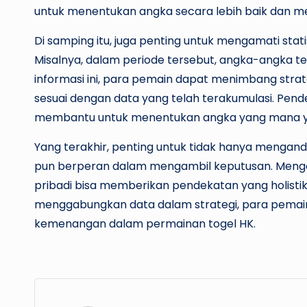
untuk menentukan angka secara lebih baik dan men
Di samping itu, juga penting untuk mengamati stat
Misalnya, dalam periode tersebut, angka-angka te
informasi ini, para pemain dapat menimbang strate
sesuai dengan data yang telah terakumulasi. Pende
membantu untuk menentukan angka yang mana yang
Yang terakhir, penting untuk tidak hanya mengan
pun berperan dalam mengambil keputusan. Mengo
pribadi bisa memberikan pendekatan yang holisti
menggabungkan data dalam strategi, para pemain
kemenangan dalam permainan togel HK.