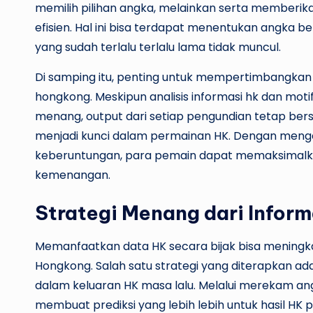
memilih pilihan angka, melainkan serta memberi
efisien. Hal ini bisa terdapat menentukan angka
yang sudah terlalu terlalu lama tidak muncul.
Di samping itu, penting untuk mempertimbangka
hongkong. Meskipun analisis informasi hk dan m
menang, output dari setiap pengundian tetap bersif
menjadi kunci dalam permainan HK. Dengan meng
keberuntungan, para pemain dapat memaksimalk
kemenangan.
Strategi Menang dari Inform
Memanfaatkan data HK secara bijak bisa mening
Hongkong. Salah satu strategi yang diterapkan ad
dalam keluaran HK masa lalu. Melalui merekam ang
membuat prediksi yang lebih lebih untuk hasil H