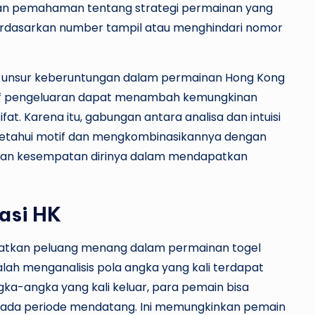
kan pemahaman tentang strategi permainan yang
 berdasarkan number tampil atau menghindari nomor
n unsur keberuntungan dalam permainan Hong Kong
otif pengeluaran dapat menambah kemungkinan
at. Karena itu, gabungan antara analisa dan intuisi
etahui motif dan mengkombinasikannya dengan
an kesempatan dirinya dalam mendapatkan
asi HK
katkan peluang menang dalam permainan togel
alah menganalisis pola angka yang kali terdapat
ka-angka yang kali keluar, para pemain bisa
K pada periode mendatang. Ini memungkinkan pemain