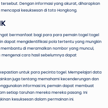
rsebut. Dengan informasi yang akurat, diharapkan
encapai kesuksesan di toto Hongkong.
HK
angat bermanfaat bagi para para pemain togel togel
ain dapat mengidentifikasi pola tertentu yang mungkin
anya membantu di meramalkan nombor yang muncul,
as mengenai cara hasil sebelumnya dapat
kepastian untuk para pecinta togel. Mempelajari data
lainkan juga tentang memahami kecenderungan dan
enggunakan informasi ini, pemain dapat membuat
lam setiap taruhan mereka mereka pasang. Ini
inan kesuksesan dalam permainan ini.