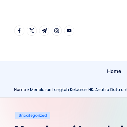
Skip
to
facebook.com
twitter.com
t.me
instagram.com
youtube.com
content
Home
Home
»
Menelusuri Langkah Keluaran HK: Analisa Data u
Posted
Uncategorized
in