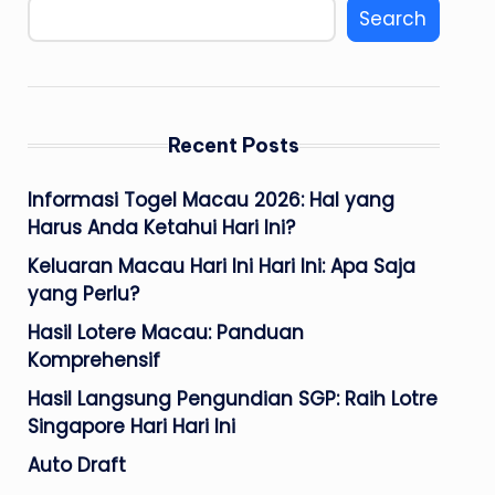
Search
Recent Posts
Informasi Togel Macau 2026: Hal yang
Harus Anda Ketahui Hari Ini?
Keluaran Macau Hari Ini Hari Ini: Apa Saja
yang Perlu?
Hasil Lotere Macau: Panduan
Komprehensif
Hasil Langsung Pengundian SGP: Raih Lotre
Singapore Hari Hari Ini
Auto Draft