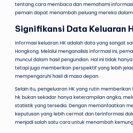
tentang cara membaca dan memahami informasi te
pemain dapat menambah peluang mereka dalam m
Signifikansi Data Keluaran 
Informasi keluaran HK adalah data yang sangat s
Hongkong. Melalui menganalisis informasi ini, pem
muncul dalam hasil pengundian. Hal ini tidak h
tetapi juga memberikan perspektif yang lebih jel
mempengaruhi hasil di masa depan.
Selain itu, pengeluaran HK yang rutin memberikan 
hk bukan sekadar hanya keterampilan angka, me
statistik yang tersedia. Dengan memanfaatkan m
keputusan yang lebih cermat dan terinformasi da
menjadi salah satu cara untuk menambah kemungk