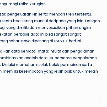
gurangi risiko kerugian.
istik pengeluaran HK serta mencari tren tertentu.
rtentu bisa sering muncul daripada yang lain. Dengan
gi yang dimiliki dan menyesuaikan pilihan angka
katan berbasis data ini bisa sangat sangat
 seharusnya dipasang di toto HK hari ini.
dalkan data semata-mata; intuitif dan pengalaman
mbinasikan analisis data HK bersama pengalaman
k. Melalui memahami seluk beluk permainan serta
 memiliki kesempatan yang lebih baik untuk meraih