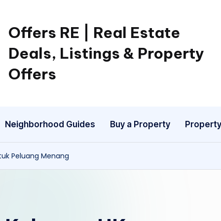
Offers RE | Real Estate
Deals, Listings & Property
Offers
Neighborhood Guides
Buy a Property
Property
ntuk Peluang Menang