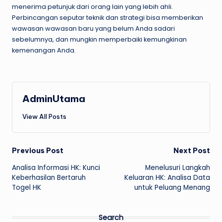
menerima petunjuk dari orang lain yang lebih ahli.
Perbincangan seputar teknik dan strategi bisa memberikan
wawasan wawasan baru yang belum Anda sadari
sebelumnya, dan mungkin memperbaiki kemungkinan
kemenangan Anda.
AdminUtama
View All Posts
Post
Previous Post
Next Post
Analisa Informasi HK: Kunci
Menelusuri Langkah
navigation
Keberhasilan Bertaruh
Keluaran HK: Analisa Data
Togel HK
untuk Peluang Menang
Search