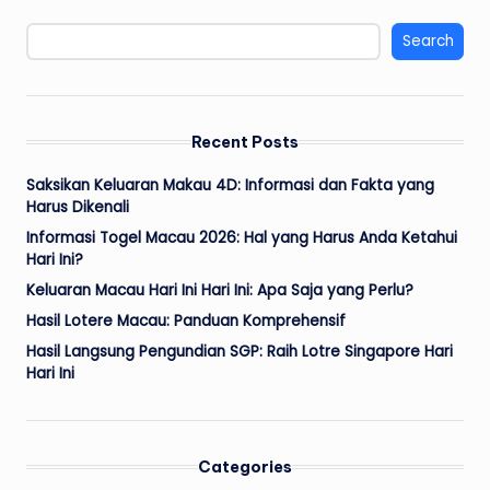
Search
Recent Posts
Saksikan Keluaran Makau 4D: Informasi dan Fakta yang
Harus Dikenali
Informasi Togel Macau 2026: Hal yang Harus Anda Ketahui
Hari Ini?
Keluaran Macau Hari Ini Hari Ini: Apa Saja yang Perlu?
Hasil Lotere Macau: Panduan Komprehensif
Hasil Langsung Pengundian SGP: Raih Lotre Singapore Hari
Hari Ini
Categories