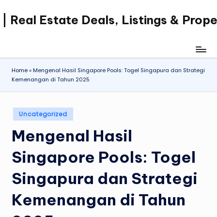
 | Real Estate Deals, Listings & Prope
Skip
to
content
Home
»
Mengenal Hasil Singapore Pools: Togel Singapura dan Strategi
Kemenangan di Tahun 2025
Posted
Uncategorized
in
Mengenal Hasil
Singapore Pools: Togel
Singapura dan Strategi
Kemenangan di Tahun