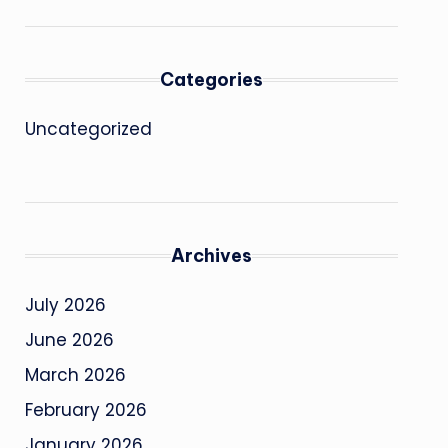
Categories
Uncategorized
Archives
July 2026
June 2026
March 2026
February 2026
January 2026