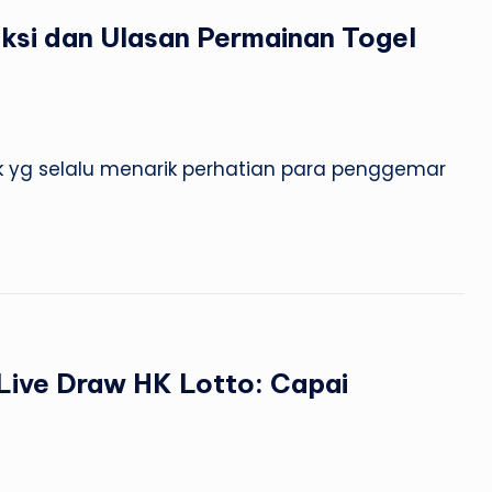
iksi dan Ulasan Permainan Togel
ik yg selalu menarik perhatian para penggemar
ive Draw HK Lotto: Capai