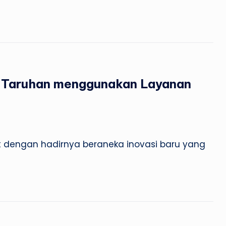
di Taruhan menggunakan Layanan
t dengan hadirnya beraneka inovasi baru yang