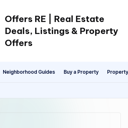
Offers RE | Real Estate
Deals, Listings & Property
Offers
Neighborhood Guides
Buy a Property
Property