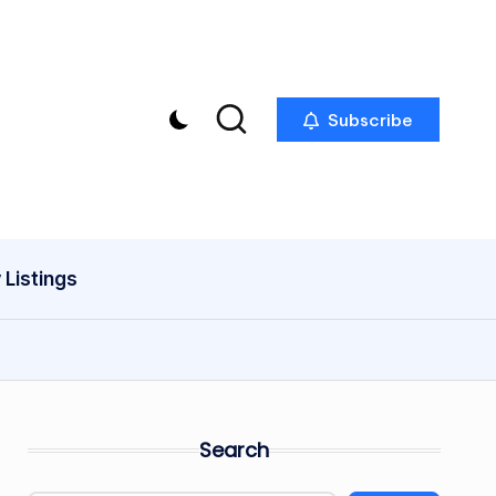
Subscribe
 Listings
Search