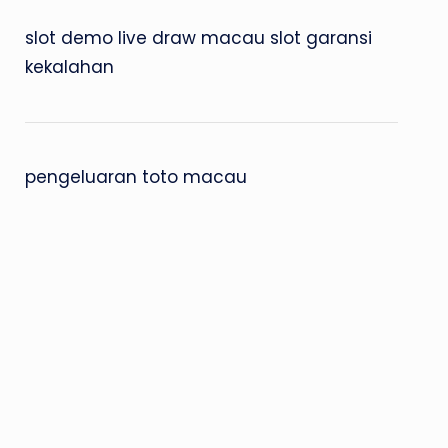
slot demo
live draw macau
slot garansi
kekalahan
pengeluaran toto macau