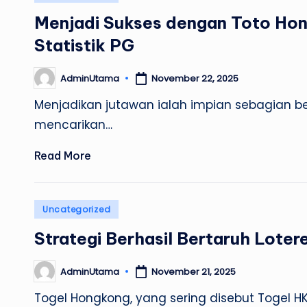
in
Menjadi Sukses dengan Toto Hon
Statistik PG
AdminUtama
November 22, 2025
Posted
by
Menjadikan jutawan ialah impian sebagian bes
mencarikan…
Read More
Posted
Uncategorized
in
Strategi Berhasil Bertaruh Lotere
AdminUtama
November 21, 2025
Posted
by
Togel Hongkong, yang sering disebut Togel HK