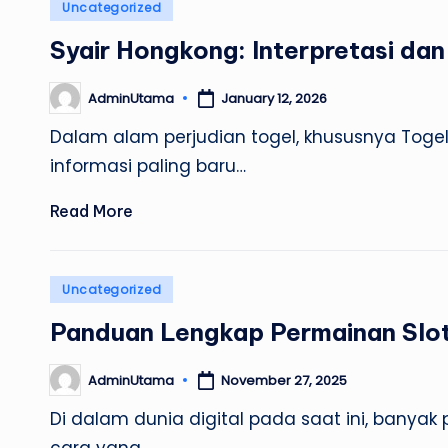
Posted
Uncategorized
in
Syair Hongkong: Interpretasi dan
AdminUtama
January 12, 2026
Posted
by
Dalam alam perjudian togel, khususnya Toge
informasi paling baru…
Read More
Posted
Uncategorized
in
Panduan Lengkap Permainan Slot 
AdminUtama
November 27, 2025
Posted
by
Di dalam dunia digital pada saat ini, banya